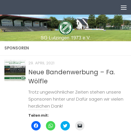
Zum Inhalt springen
SPONSOREN
29. APRIL 2021
Neue Bandenwerbung – Fa.
Wölfle
Trotz ungewöhnlicher Zeiten stehen unsere
Sponsoren hinter uns! Dafür sagen wir vielen
herzlichen Dank!
Teilen mit:
Klick,
Klicken,
Klick,
Klicken,
um
um
um
um