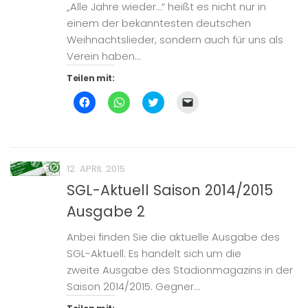
„Alle Jahre wieder…“ heißt es nicht nur in
neuem
Fenster
einem der bekanntesten deutschen
geöffnet)
Weihnachtslieder, sondern auch für uns als
Verein haben...
Teilen mit:
Klick,
Klicken,
Klick,
Klicken,
um
um
um
um
auf
auf
über
einem
Facebook
WhatsApp
Twitter
Freund
zu
zu
zu
einen
teilen
teilen
teilen
Link
(Wird
(Wird
(Wird
per
in
in
in
E-
12. APRIL 2015
neuem
neuem
neuem
Mail
Fenster
Fenster
Fenster
zu
SGL-Aktuell Saison 2014/2015
geöffnet)
geöffnet)
geöffnet)
senden
(Wird
Ausgabe 2
in
neuem
Fenster
geöffnet)
Anbei finden Sie die aktuelle Ausgabe des
SGL-Aktuell. Es handelt sich um die
zweite Ausgabe des Stadionmagazins in der
Saison 2014/2015. Gegner...