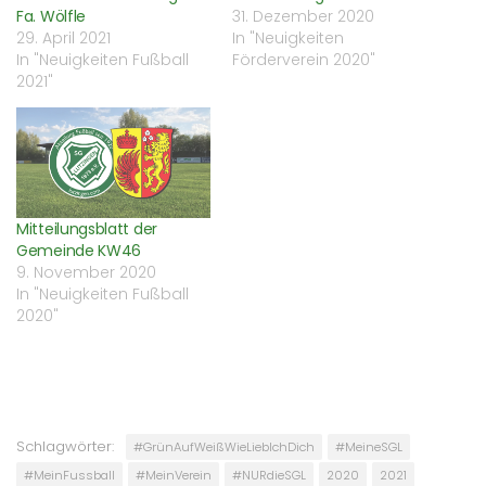
Fa. Wölfle
31. Dezember 2020
29. April 2021
In "Neuigkeiten
In "Neuigkeiten Fußball
Förderverein 2020"
2021"
Mitteilungsblatt der
Gemeinde KW46
9. November 2020
In "Neuigkeiten Fußball
2020"
Schlagwörter:
#GrünAufWeißWieLiebIchDich
#MeineSGL
#MeinFussball
#MeinVerein
#NURdieSGL
2020
2021