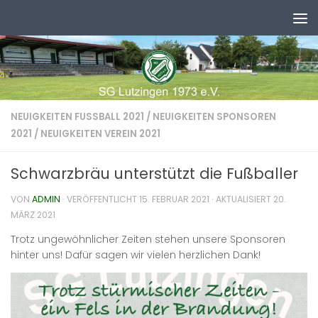
Zum Inhalt springen
NEUIGKEITEN FUSSBALL 2021
/
NEUIGKEITEN SPONSOREN
2021
/
NEUIGKEITEN VEREIN 2021
Schwarzbräu unterstützt die Fußballer
VON
ADMIN
· VERÖFFENTLICHT
15. FEBRUAR 2021
· AKTUALISIERT
20.
MÄRZ 2021
Trotz ungewöhnlicher Zeiten stehen unsere Sponsoren
hinter uns! Dafür sagen wir vielen herzlichen Dank!