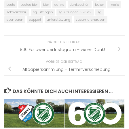
beste
bestes bier
bier
danke
dankeschön
lecker
marie
schwarzbräu
sg lutzingen
sg lutzingen 1973 e.v.
sgl
sponsoren
support
unterstützung
zusamarshausen
NÄCHSTER BEITRAG
800 Follower bei Instagram – vielen Dank!
VORHERIGER BEITRAG
Altpapiersammlung – Terminverschiebung!
DAS KÖNNTE DICH AUCH INTERESSIEREN …