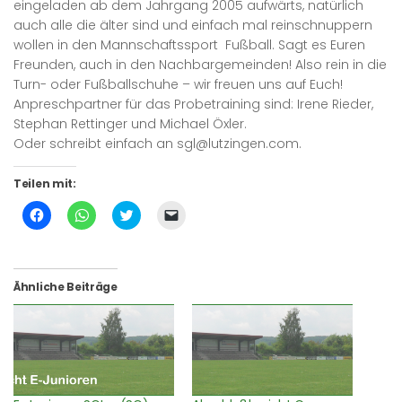
eingeladen ab dem Jahrgang 2005 aufwärts, natürlich
auch alle die älter sind und einfach mal reinschnuppern
wollen in den Mannschaftssport Fußball. Sagt es Euren
Freunden, auch in den Nachbargemeinden! Also rein in die
Turn- oder Fußballschuhe – wir freuen uns auf Euch!
Anpreschpartner für das Probetraining sind: Irene Rieder,
Stephan Rettinger und Michael Öxler.
Oder schreibt einfach an sgl@lutzingen.com.
Teilen mit:
Klick,
Klicken,
Klick,
Klicken,
um
um
um
um
auf
auf
über
einem
Facebook
WhatsApp
Twitter
Freund
zu
zu
zu
einen
teilen
teilen
teilen
Link
(Wird
(Wird
(Wird
per
Ähnliche Beiträge
in
in
in
E-
neuem
neuem
neuem
Mail
Fenster
Fenster
Fenster
zu
geöffnet)
geöffnet)
geöffnet)
senden
(Wird
in
neuem
Fenster
geöffnet)