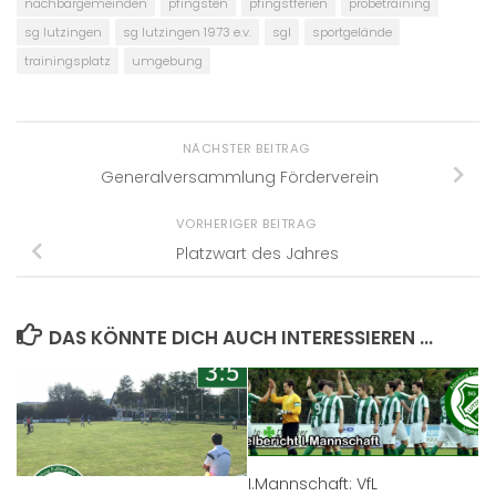
nachbargemeinden
pfingsten
pfingstferien
probetraining
sg lutzingen
sg lutzingen 1973 e.v.
sgl
sportgelände
trainingsplatz
umgebung
NÄCHSTER BEITRAG
Generalversammlung Förderverein
VORHERIGER BEITRAG
Platzwart des Jahres
DAS KÖNNTE DICH AUCH INTERESSIEREN …
I.Mannschaft: VfL