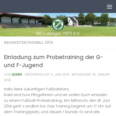
Zum Inhalt springen
NEUIGKEITEN FUSSBALL 2014
Einladung zum Probetraining der G-
und F-Jugend
VON
ADMIN
· VERÖFFENTLICHT
3. JUNI 2014
· AKTUALISIERT
18. JANUAR
2018
Hallo liebe zukünftigen Fußballstars,
bald sind Eure Pfingstferien und wir wollen Euch einladen
zu einem Fußball-Probetraining. Am Mittwoch, den 18. Juni
2014 geht´s endlich los: Das Training beginnt um 17 Uhr auf
dem Trainingsplatz, und dauert 1 Stunde. Es sind alle