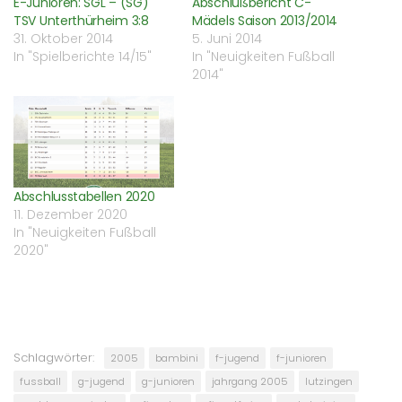
E-Junioren: SGL – (SG)
Abschlußbericht C-
TSV Unterthürheim 3:8
Mädels Saison 2013/2014
31. Oktober 2014
5. Juni 2014
In "Spielberichte 14/15"
In "Neuigkeiten Fußball
2014"
Abschlusstabellen 2020
11. Dezember 2020
In "Neuigkeiten Fußball
2020"
Schlagwörter:
2005
bambini
f-jugend
f-junioren
fussball
g-jugend
g-junioren
jahrgang 2005
lutzingen