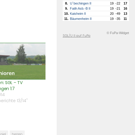
8.
U´bechingen II
19
-22
17
9.
Fatih Asb.-B II
19
-21
16
10.
Kaisheim II
20
-49
13
11.
Bäumenheim II
19
-35
11
© FuPa-Widget
SGL/U II auf FuPa
n: SGL – TV
ngen 1:7
014
berichte 13/14"
piel
herren