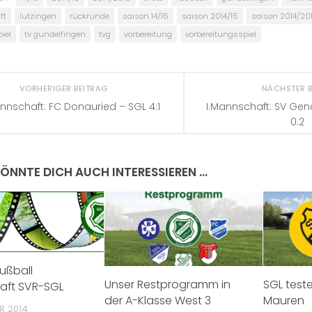
ft
lutzingen
rückrunde
saison 14/15
saison 2014/15
saison 2014/20
piel
tv gundelfingen
tvg
vorbereitung
vorbereitungsspiel
VORHERIGER BEITRAG
NÄCHSTER 
annschaft: FC Donauried – SGL 4:1
I.Mannschaft: SV Gen
0:2
ÖNNTE DICH AUCH INTERESSIEREN …
Fußball
Unser Restprogramm in
SGL test
aft SVR-SGL
der A-Klasse West 3
Mauren
R 2014