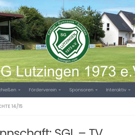
chießen
Förderverein
Sponsoren
Interaktiv
CHTE 14/15
nnschaft: SGL – TV