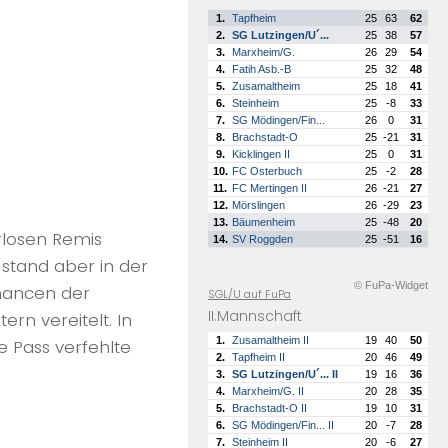
1.
Tapfheim
25
63
62
2.
SG Lutzingen/U´...
25
38
57
3.
Marxheim/G.
26
29
54
4.
Fatih Asb.-B
25
32
48
5.
Zusamaltheim
25
18
41
6.
Steinheim
25
-8
33
7.
SG Mödingen/Fin...
26
0
31
8.
Brachstadt-O
25
-21
31
9.
Kicklingen II
25
0
31
10.
FC Osterbuch
25
-2
28
11.
FC Mertingen II
26
-21
27
12.
Mörslingen
26
-29
23
13.
Bäumenheim
25
-48
20
rlosen Remis
14.
SV Roggden
25
-51
16
stand aber in der
© FuPa-Widget
Chancen der
SGL/U auf FuPa
II.Mannschaft
rn vereitelt. In
1.
Zusamaltheim II
19
40
50
e Pass verfehlte
2.
Tapfheim II
20
46
49
3.
SG Lutzingen/U´... II
19
16
36
4.
Marxheim/G. II
20
28
35
5.
Brachstadt-O II
19
10
31
6.
SG Mödingen/Fin... II
20
-7
28
7.
Steinheim II
20
-6
27