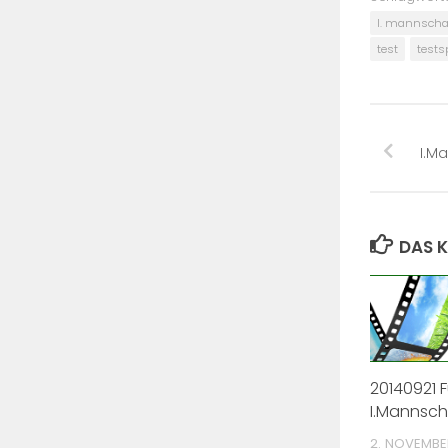
I. mannscha
test
tests
I.M
DAS K
20140921 
I.Mannsch
2. NOVEMBE