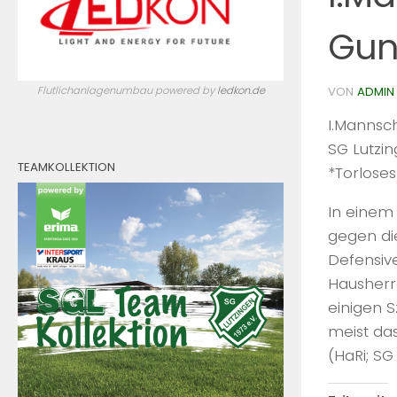
Gun
Flutlichanlagenumbau powered by
ledkon.de
VON
ADMIN
I.Mannsch
SG Lutzin
TEAMKOLLEKTION
*Torlose
In einem
gegen di
Defensiv
Hausherre
einigen S
meist das 
(HaRi; SG