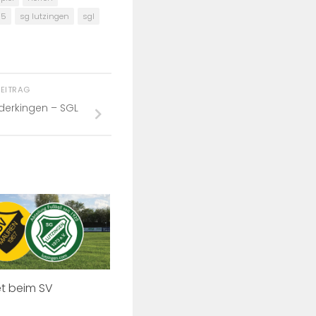
15
sg lutzingen
sgl
BEITRAG
derkingen – SGL
et beim SV