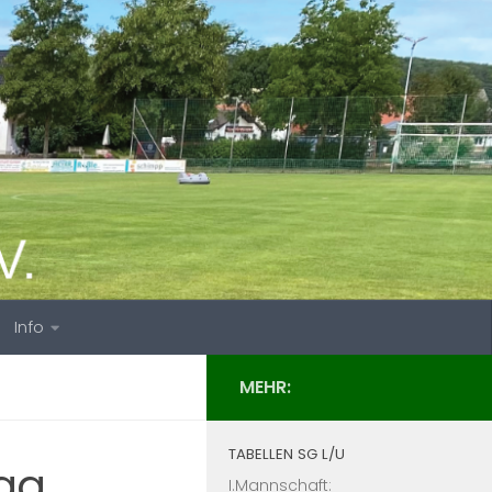
Info
MEHR:
TABELLEN SG L/U
ag
I.Mannschaft: