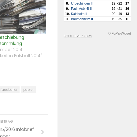
8.
U´bechingen II
19
-22
17
9.
Fatih Asb.-B II
19
-21
16
10.
Kaisheim II
20
-49
13
11.
Bäumenheim II
19
-35
11
© FuPa-Widget
SGL/U II auf FuPa
erschiebung
ersammlung
ember 2014
gkeiten Fußball 2014"
fussballer
papier
BEITRAG
5/2016 Infobrief
mber