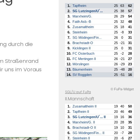
1.
Tapfheim
25
63
62
2.
SG Lutzingen/U´...
25
38
57
3.
Marxheim/G.
26
29
54
4.
Fatih Asb.-B
25
32
48
5.
Zusamaltheim
25
18
41
6.
Steinheim
25
-8
33
7.
SG Mödingen/Fin...
26
0
31
ng durch die
8.
Brachstadt-O
25
-21
31
9.
Kicklingen II
25
0
31
10.
FC Osterbuch
25
-2
28
11.
FC Mertingen II
26
-21
27
 am Straßenrand
12.
Mörslingen
26
-29
23
ir uns im Voraus
13.
Bäumenheim
25
-48
20
14.
SV Roggden
25
-51
16
© FuPa-Widget
SGL/U auf FuPa
II.Mannschaft
1.
Zusamaltheim II
19
40
50
2.
Tapfheim II
20
46
49
3.
SG Lutzingen/U´... II
19
16
36
4.
Marxheim/G. II
20
28
35
5.
Brachstadt-O II
19
10
31
6.
SG Mödingen/Fin... II
20
-7
28
7.
Steinheim II
20
-6
27