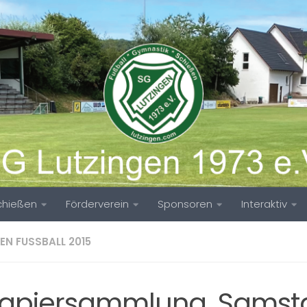
chießen
Förderverein
Sponsoren
Interaktiv
EN FUSSBALL 2015
papiersammlung, Samst