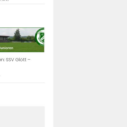
n: SSV Glött –
4