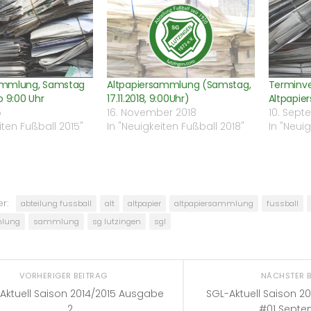
nster
Fenster
zu
)
öffnet)
geöffnet)
senden
(Wird
in
neuem
Fenster
geöffnet)
ammlung, Samstag
Altpapiersammlung (Samstag,
Terminv
b 9:00 Uhr
17.11.2018, 9:00Uhr)
Altpapi
5
16. November 2018
10. Sept
iten Fußball 2015"
In "Neuigkeiten Fußball 2018"
In "Neui
r:
abteilung fussball
alt
altpapier
altpapiersammlung
fussball
mlung
sammlung
sg lutzingen
sgl
VORHERIGER BEITRAG
NÄCHSTER 
Aktuell Saison 2014/2015 Ausgabe
SGL-Aktuell Saison 201
2
#01 Septe