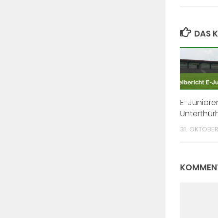
DAS K
E-Juniore
Unterthür
31. OKTOBER
KOMMENT