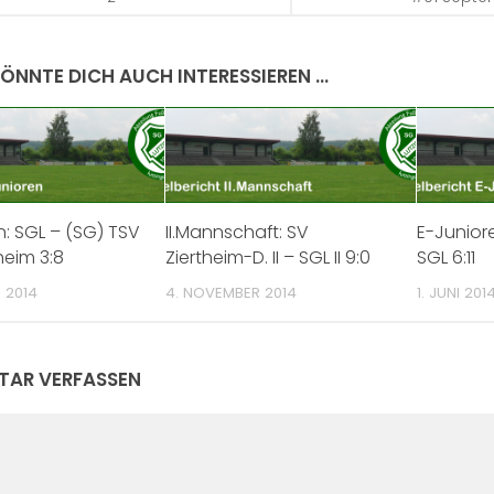
ÖNNTE DICH AUCH INTERESSIEREN …
n: SGL – (SG) TSV
II.Mannschaft: SV
E-Juniore
heim 3:8
Ziertheim-D. II – SGL II 9:0
SGL 6:11
 2014
4. NOVEMBER 2014
1. JUNI 201
AR VERFASSEN