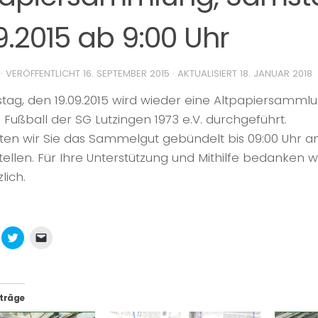
9.2015 ab 9:00 Uhr
· VERÖFFENTLICHT
16. SEPTEMBER 2015
· AKTUALISIERT
18. JANUAR 2018
ag, den 19.09.2015 wird wieder eine Altpapiersammlu
 Fußball der SG Lutzingen 1973 e.V. durchgeführt.
itten wir Sie das Sammelgut gebündelt bis 09:00 Uhr
tellen. Für Ihre Unterstützung und Mithilfe bedanken w
lich.
icken,
Klick,
Klicken,
m
um
um
f
über
einem
k
hatsApp
Twitter
Freund
u
zu
einen
ilen
teilen
Link
ird
(Wird
per
iträge
in
E-
euem
neuem
Mail