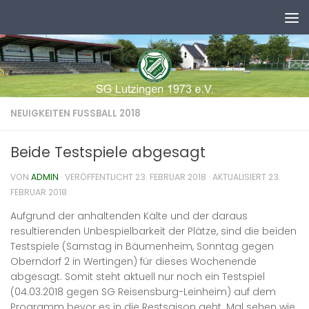
Zum Inhalt springen
NEUIGKEITEN FUSSBALL 2018
Beide Testspiele abgesagt
VON
ADMIN
· VERÖFFENTLICHT
23. FEBRUAR 2018
· AKTUALISIERT
23.
FEBRUAR 2018
Aufgrund der anhaltenden Kälte und der daraus
resultierenden Unbespielbarkeit der Plätze, sind die beiden
Testspiele (Samstag in Bäumenheim, Sonntag gegen
Oberndorf 2 in Wertingen) für dieses Wochenende
abgesagt.
Somit steht aktuell nur noch ein Testspiel
(04.03.2018 gegen SG Reisensburg-Leinheim) auf dem
Programm bevor es in die Restsaison geht. Mal sehen wie