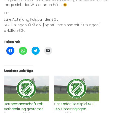
lange sich der Winter noch hält…
***
Eure Abteilung Fußball der SGL
SG Lutzingen 1973 e.V. | SportGemeinsamfürLutzingen |
#NURdieSGL
Teilen mit:
Klick,
Klicken,
Klick,
Klicken,
um
um
um
um
auf
auf
über
einem
Facebook
WhatsApp
Twitter
Freund
zu
zu
zu
einen
teilen
teilen
teilen
Link
(Wird
(Wird
(Wird
per
Ähnliche Beiträge
in
in
in
E-
neuem
neuem
neuem
Mail
Fenster
Fenster
Fenster
zu
geöffnet)
geöffnet)
geöffnet)
senden
(Wird
in
neuem
Fenster
geöffnet)
Herrenmannschaft mit
Der Kader: Testspiel SGL –
Vorbereitung gestartet
TSV Unterringingen