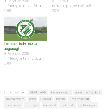
9. Februar 2018
11. Juli 2018
In "Neuigkeiten Fußball
In "Neuigkeiten Fußball
2018"
2018"
Testspiel beim BSCU
abgesagt
9. Februar 2018
In "Neuigkeiten Fußball
2018"
Schlagwörter:
#NURdieSGL
1. mannschaft
abteilung fussball
bäumenheim
erste
fussball
herren
I. mannschaft
kunstrasen
lutzingen
oberndorf
rückrunde
sg lutzingen