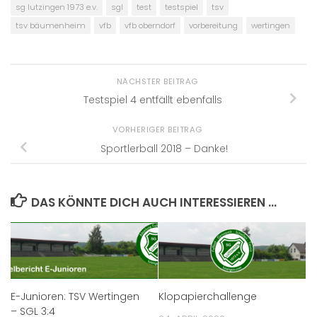
sg lutzingen 1973 e.v.
sgl
test
testspiel
tsv
tsv bäumenheim
vfb
vfb oberndorf
vorbereitung
wertingen
NÄCHSTER BEITRAG
Testspiel 4 entfällt ebenfalls
VORHERIGER BEITRAG
Sportlerball 2018 – Danke!
DAS KÖNNTE DICH AUCH INTERESSIEREN …
E-Junioren: TSV Wertingen
Klopapierchallenge
– SGL 3:4