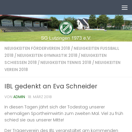
Zum Inhalt springen
NEUIGKEITEN FÖRDERVEREIN 2018
/
NEUIGKEITEN FUSSBALL 2
018
/
NEUIGKEITEN GYMNASTIK 2018
/
NEUIGKEITEN
SCHIESSEN 2018
/
NEUIGKEITEN TENNIS 2018
/
NEUIGKEITEN
VEREIN 2018
IBL gedenkt an Eva Schneider
VON
ADMIN
·
18. MÄRZ 2018
In diesen Tagen jährt sich der Todestag unserer
ehemaligen Sportheimwirtin zum zweiten Mal. Viel zu früh
schied sie aus unserer Mitte!
Der Trägerverein des IBL veranstaltet am kommenden