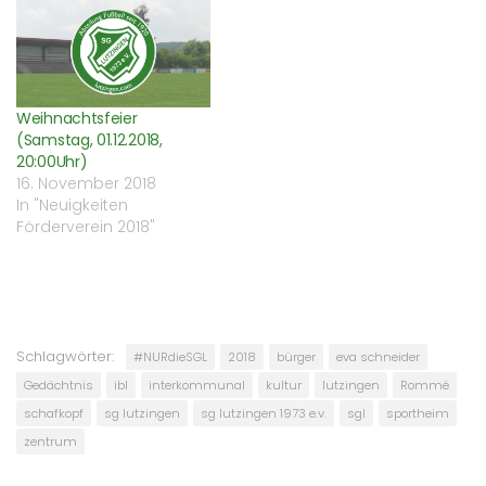
Weihnachtsfeier
(Samstag, 01.12.2018,
20:00Uhr)
16. November 2018
In "Neuigkeiten
Förderverein 2018"
Schlagwörter:
#NURdieSGL
2018
bürger
eva schneider
Gedächtnis
ibl
interkommunal
kultur
lutzingen
Rommé
schafkopf
sg lutzingen
sg lutzingen 1973 e.v.
sgl
sportheim
zentrum