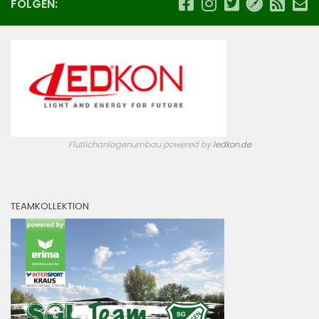
FOLGEN:
Flutlichanlagenumbau powered by
ledkon.de
TEAMKOLLEKTION