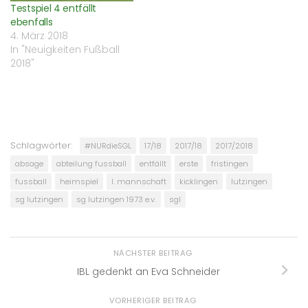
Testspiel 4 entfällt
ebenfalls
4. März 2018
In "Neuigkeiten Fußball
2018"
Schlagwörter:
#NURdieSGL
17/18
2017/18
2017/2018
absage
abteilung fussball
entfällt
erste
fristingen
fussball
heimspiel
I. mannschaft
kicklingen
lutzingen
sg lutzingen
sg lutzingen 1973 e.v.
sgl
NÄCHSTER BEITRAG
IBL gedenkt an Eva Schneider
VORHERIGER BEITRAG