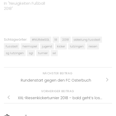
In "Neuigkeiten Fußball
2018"
Schlagwörter:
#NURdieSGL
18
2018
abteilung fussball
fussball
heimspiel
jugend
kicker
lutzingen
riesen
sg lutzingen
sgl
turnier
xxl
NÄCHSTER BEITRAG
Rundenstart gegen den FC Osterbuch
VORHERIGER BEITRAG
XXL-Riesenkickerturnier 2018 – bald geht’s los…