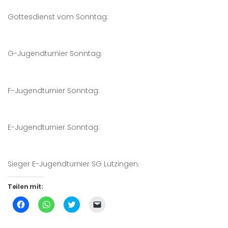
Gottesdienst vom Sonntag:
G-Jugendturnier Sonntag:
F-Jugendturnier Sonntag:
E-Jugendturnier Sonntag:
Sieger E-Jugendturnier SG Lutzingen:
Teilen mit:
Klick,
Klicken,
Klick,
Klicken,
um
um
um
um
auf
auf
über
einem
Facebook
WhatsApp
Twitter
Freund