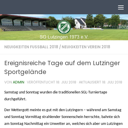
Zum Inhalt springen
NEUIGKEITEN FUSSBALL 2018
/
NEUIGKEITEN VEREIN 2018
Ereignisreiche Tage auf dem Lutzinger
Sportgelände
VON
ADMIN
· VERÖFFENTLICHT
18. JULI 2018
· AKTUALISIERT
18. JULI 2018
Samstag und Sonntag wurden die traditionellen SGL-Turniertage
durchgeführt.
Der Wettergott meinte es gut mit den Lutzingern – während am Samstag
und Sonntag Vormittag strahlender Sonnenschein herrschte, bahnte sich
am Sonntag Nachmittag ein Unwetter an, welches sich aber um Lutzingen