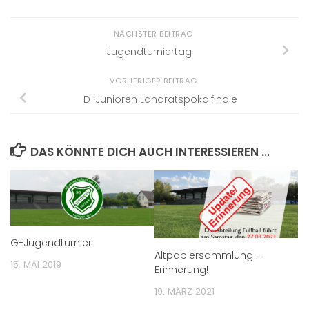
NÄCHSTER BEITRAG
Jugendturniertag
VORHERIGER BEITRAG
D-Junioren Landratspokalfinale
DAS KÖNNTE DICH AUCH INTERESSIEREN …
G-Jugendturnier
Altpapiersammlung –
15. MAI 2019
Erinnerung!
19. MÄRZ 2021