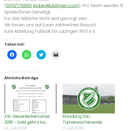
(
0170/7759101
,
kicker@lutzingen.com
). Pro Team werden 8
Spieler/innen benötigt.
Für das leibliche Wohl wird gesorgt sein.
Wir freuen uns auf Euren zahlreichen Besuch.
Eure Abteilung Fußball SG Lutzingen 1973 e.V.
Teilen mit:
Klick,
Klicken,
Klick,
Klicken,
um
um
um
um
auf
auf
über
einem
Facebook
WhatsApp
Twitter
Freund
zu
zu
zu
einen
teilen
teilen
teilen
Link
(Wird
(Wird
(Wird
per
Ähnliche Beiträge
in
in
in
E-
neuem
neuem
neuem
Mail
Fenster
Fenster
Fenster
zu
geöffnet)
geöffnet)
geöffnet)
senden
(Wird
in
neuem
Fenster
geöffnet)
XXL-Riesenkickerturnier
Einladung SGL-
2018 – bald geht’s los…
Turnierwochenende
14. Juli 2018
11. Juli 2018