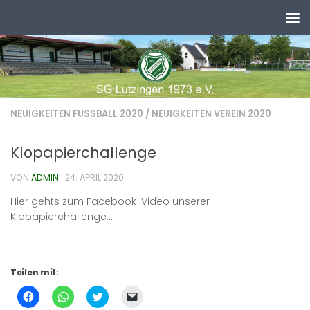
Zum Inhalt springen
NEUIGKEITEN FUSSBALL 2020
/
NEUIGKEITEN VEREIN 2020
Klopapierchallenge
VON
ADMIN
·
24. APRIL 2020
Hier gehts zum Facebook-Video unserer
Klopapierchallenge…
Teilen mit:
Klick,
Klicken,
Klick,
Klicken,
um
um
um
um