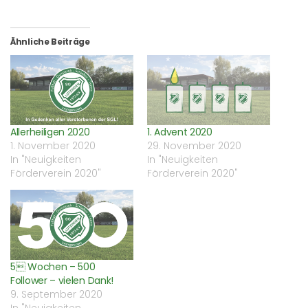
auf
auf
über
einem
Facebook
WhatsApp
Twitter
Freund
zu
zu
zu
einen
teilen
teilen
teilen
Link
(Wird
(Wird
(Wird
per
Ähnliche Beiträge
in
in
in
E-
neuem
neuem
neuem
Mail
Fenster
Fenster
Fenster
zu
geöffnet)
geöffnet)
geöffnet)
senden
(Wird
in
neuem
Fenster
geöffnet)
Allerheiligen 2020
1. Advent 2020
1. November 2020
29. November 2020
In "Neuigkeiten
In "Neuigkeiten
Förderverein 2020"
Förderverein 2020"
5 Wochen – 500
Follower – vielen Dank!
9. September 2020