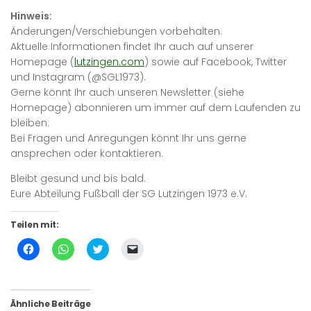
Hinweis:
Änderungen/Verschiebungen vorbehalten.
Aktuelle Informationen findet Ihr auch auf unserer
Homepage (
lutzingen.com
) sowie auf Facebook, Twitter
und Instagram (@SGL1973).
Gerne könnt Ihr auch unseren Newsletter (siehe
Homepage) abonnieren um immer auf dem Laufenden zu
bleiben.
Bei Fragen und Anregungen könnt Ihr uns gerne
ansprechen oder kontaktieren.
Bleibt gesund und bis bald.
Eure Abteilung Fußball der SG Lutzingen 1973 e.V.
Teilen mit:
Klick,
Klicken,
Klick,
Klicken,
um
um
um
um
auf
auf
über
einem
Facebook
WhatsApp
Twitter
Freund
zu
zu
zu
einen
teilen
teilen
teilen
Link
(Wird
(Wird
(Wird
per
Ähnliche Beiträge
in
in
in
E-