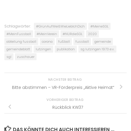
Schlagwörter:
#GrünAufWeißWieLiebIchDich
#MeineSGL
#MeinFussball
#MeinVerein
#NURdieSGL
2020
abteilung fussball
corona
fußball
fussball
gemeinde
gemeindeblatt
lutzingen
publikation
sg lutzingen 1973 e.v.
sgl
zuschauer
NÄCHSTER BEITRAG
Bitte abstimmen – VR-Förderpreis „Aktive Heimat“
VORHERIGER BEITRAG
Rückblick KW37
DAS KÖNNTE DICH AUCH INTERESSIEREN …