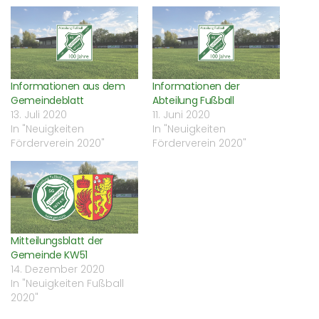
neuem
neuem
neuem
Mail
Fenster
Fenster
Fenster
zu
geöffnet)
geöffnet)
geöffnet)
senden
(Wird
in
neuem
Fenster
geöffnet)
Informationen aus dem
Informationen der
Gemeindeblatt
Abteilung Fußball
13. Juli 2020
11. Juni 2020
In "Neuigkeiten
In "Neuigkeiten
Förderverein 2020"
Förderverein 2020"
Mitteilungsblatt der
Gemeinde KW51
14. Dezember 2020
In "Neuigkeiten Fußball
2020"