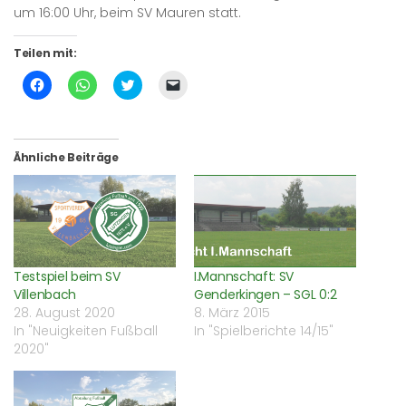
um 16:00 Uhr, beim SV Mauren statt.
Teilen mit:
Klick,
Klicken,
Klick,
Klicken,
um
um
um
um
auf
auf
über
einem
Facebook
WhatsApp
Twitter
Freund
zu
zu
zu
einen
teilen
teilen
teilen
Link
(Wird
(Wird
(Wird
per
Ähnliche Beiträge
in
in
in
E-
neuem
neuem
neuem
Mail
Fenster
Fenster
Fenster
zu
geöffnet)
geöffnet)
geöffnet)
senden
(Wird
in
neuem
Fenster
geöffnet)
Testspiel beim SV
I.Mannschaft: SV
Villenbach
Genderkingen – SGL 0:2
28. August 2020
8. März 2015
In "Neuigkeiten Fußball
In "Spielberichte 14/15"
2020"