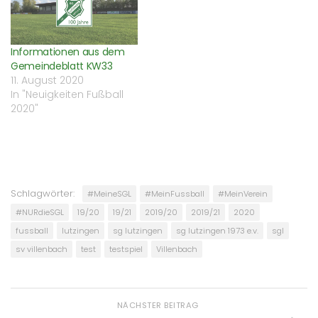
Informationen aus dem
Gemeindeblatt KW33
11. August 2020
In "Neuigkeiten Fußball
2020"
Schlagwörter:
#MeineSGL
#MeinFussball
#MeinVerein
#NURdieSGL
19/20
19/21
2019/20
2019/21
2020
fussball
lutzingen
sg lutzingen
sg lutzingen 1973 e.v.
sgl
sv villenbach
test
testspiel
Villenbach
NÄCHSTER BEITRAG