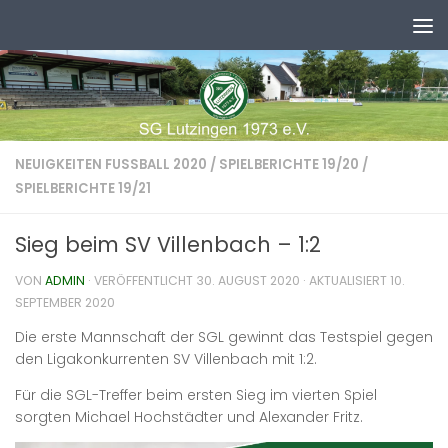
Zum Inhalt springen
NEUIGKEITEN FUSSBALL 2020
/
SPIELBERICHTE 19/20
/
SPIELBERICHTE 19/21
Sieg beim SV Villenbach – 1:2
VON
ADMIN
· VERÖFFENTLICHT
30. AUGUST 2020
· AKTUALISIERT
10.
SEPTEMBER 2020
Die erste Mannschaft der SGL gewinnt das Testspiel gegen
den Ligakonkurrenten SV Villenbach mit 1:2.
Für die SGL-Treffer beim ersten Sieg im vierten Spiel
sorgten Michael Hochstädter und Alexander Fritz.