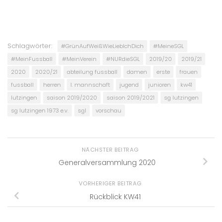
Schlagwörter:
#GrünAufWeißWieLiebIchDich
#MeineSGL
#MeinFussball
#MeinVerein
#NURdieSGL
2019/20
2019/21
2020
2020/21
abteilung fussball
damen
erste
frauen
fussball
herren
I. mannschaft
jugend
junioren
kw41
lutzingen
saison 2019/2020
saison 2019/2021
sg lutzingen
sg lutzingen 1973 e.v.
sgl
vorschau
NÄCHSTER BEITRAG
Generalversammlung 2020
VORHERIGER BEITRAG
Rückblick KW41