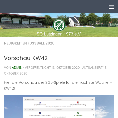
Zum Inhalt springen
NEUIGKEITEN FUSSBALL 2020
Vorschau KW42
VON
ADMIN
· VERÖFFENTLICHT
13. OKTOBER 2020
· AKTUALISIERT
13.
OKTOBER 2020
Hier die Vorschau der SGL-Spiele für die nächste Woche –
KW42!