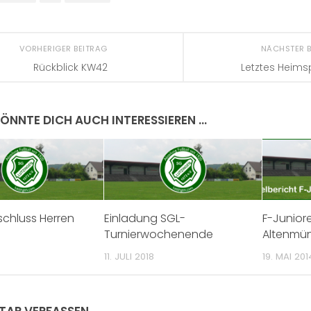
VORHERIGER BEITRAG
NÄCHSTER 
Rückblick KW42
Letztes Heims
ÖNNTE DICH AUCH INTERESSIEREN …
chluss Herren
Einladung SGL-
F-Junior
Turnierwochenende
Altenmüns
11. JULI 2018
19. MAI 201
AR VERFASSEN