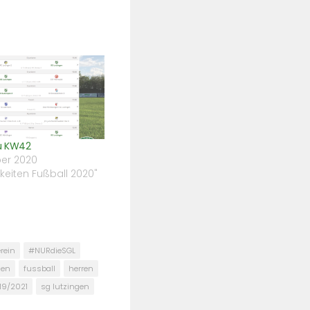
u KW42
ber 2020
gkeiten Fußball 2020"
rein
#NURdieSGL
uen
fussball
herren
19/2021
sg lutzingen