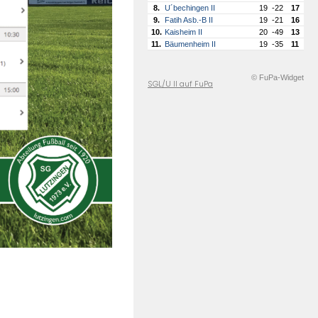
8.
U´bechingen II
19
-22
17
9.
Fatih Asb.-B II
19
-21
16
10.
Kaisheim II
20
-49
13
11.
Bäumenheim II
19
-35
11
© FuPa-Widget
SGL/U II auf FuPa