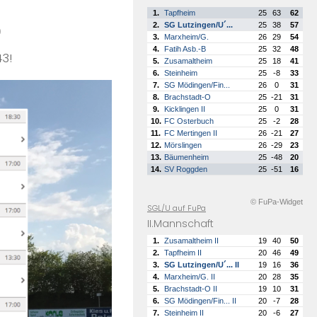
1.
Tapfheim
25
63
62
2.
SG Lutzingen/U´...
25
38
57
0
3.
Marxheim/G.
26
29
54
4.
Fatih Asb.-B
25
32
48
43!
5.
Zusamaltheim
25
18
41
6.
Steinheim
25
-8
33
7.
SG Mödingen/Fin...
26
0
31
8.
Brachstadt-O
25
-21
31
9.
Kicklingen II
25
0
31
10.
FC Osterbuch
25
-2
28
11.
FC Mertingen II
26
-21
27
12.
Mörslingen
26
-29
23
13.
Bäumenheim
25
-48
20
14.
SV Roggden
25
-51
16
© FuPa-Widget
SGL/U auf FuPa
II.Mannschaft
1.
Zusamaltheim II
19
40
50
2.
Tapfheim II
20
46
49
3.
SG Lutzingen/U´... II
19
16
36
4.
Marxheim/G. II
20
28
35
5.
Brachstadt-O II
19
10
31
6.
SG Mödingen/Fin... II
20
-7
28
7.
Steinheim II
20
-6
27