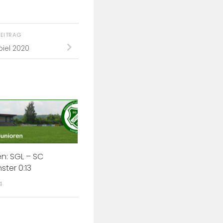
BEITRAG
piel 2020
en: SGL – SC
ter 0:13
4