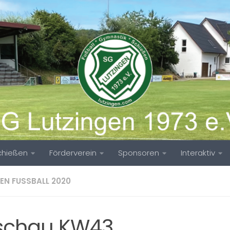
chießen
Förderverein
Sponsoren
Interaktiv
EN FUSSBALL 2020
schau KW43