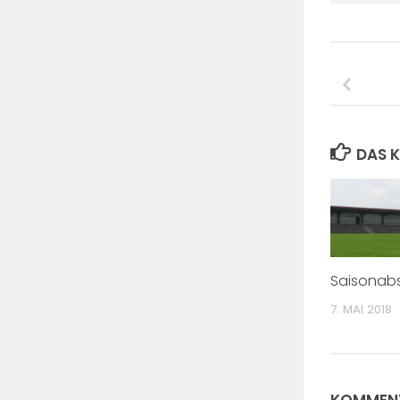
DAS K
Saisonabs
7. MAI 2018
KOMMENT