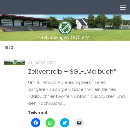
Zum Inhalt springen
1973
28. MÄRZ 2020
Zeitvertreib – SGL-„Malbuch“
Um für etwas Ablenkung bei unseren
Jüngeren zu sorgen, haben wir ein kleines
„Malbuch“ entworfen. Einfach ausdrucken und
den Nachwuchs...
Teilen mit:
Klick,
Klicken,
Klick,
Klicken,
um
um
um
um
auf
auf
über
einem