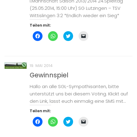
I.Mannschaft Saison 2013/2014 24.Spieltag
(25.05.2014, 15:00 Uhr) SG Lutzingen – TSV
Wittislingen 3:2 *Endlich wieder ein Sieg*
Teilen mit:
Klick,
Klicken,
Klick,
Klicken,
um
um
um
um
auf
auf
über
einem
Facebook
WhatsApp
Twitter
Freund
zu
zu
zu
einen
teilen
teilen
teilen
Link
(Wird
(Wird
(Wird
per
in
in
in
E-
19. MAI 2014
neuem
neuem
neuem
Mail
Fenster
Fenster
Fenster
zu
Gewinnspiel
geöffnet)
geöffnet)
geöffnet)
senden
(Wird
in
Hallo an alle SGL-Sympathisanten, bitte
neuem
Fenster
unterstützt uns bei diesem Voting. Klickt auf
geöffnet)
den Link, lasst euch einmalig eine SMS mit...
Teilen mit:
Klick,
Klicken,
Klick,
Klicken,
um
um
um
um
auf
auf
über
einem
Facebook
WhatsApp
Twitter
Freund
zu
zu
zu
einen