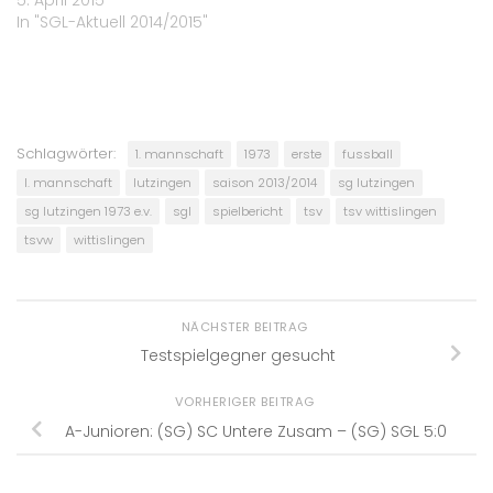
5. April 2015
In "SGL-Aktuell 2014/2015"
Schlagwörter:
1. mannschaft
1973
erste
fussball
I. mannschaft
lutzingen
saison 2013/2014
sg lutzingen
sg lutzingen 1973 e.v.
sgl
spielbericht
tsv
tsv wittislingen
tsvw
wittislingen
NÄCHSTER BEITRAG
Testspielgegner gesucht
VORHERIGER BEITRAG
A-Junioren: (SG) SC Untere Zusam – (SG) SGL 5:0