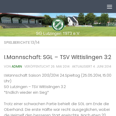
Zum Inhalt springen
SPIELBERICHTE 13/14
I.Mannschaft: SGL – TSV Wittislingen 3:2
VON
ADMIN
· VERÖFFENTLICHT
26. MAI 2014
· AKTUALISIERT
4. JUNI 2014
I.Mannschaft Saison 2013/2014 24.Spieltag (25.05.2014, 15:00
Uhr)
SG Lutzingen – TSV Wittislingen 3:2
*Endlich wieder ein Sieg*
Trotz einer schwachen Partie behielt die SGL am Ende die
Oberhand. Die erste Hälfte war recht ausgeglichen, wobei
die Heimelf den besseren Start erwischte. Nach etwa 20