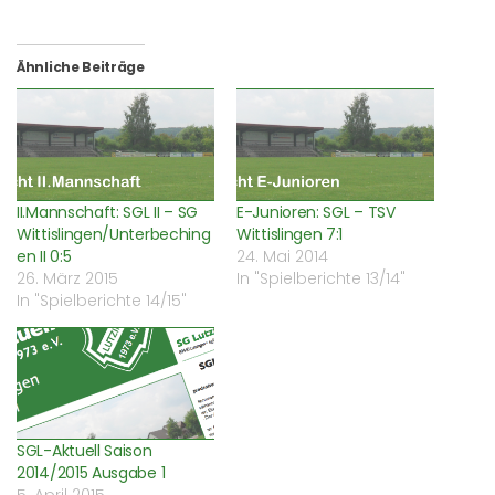
auf
auf
über
einem
Facebook
WhatsApp
Twitter
Freund
zu
zu
zu
einen
teilen
teilen
teilen
Link
(Wird
(Wird
(Wird
per
Ähnliche Beiträge
in
in
in
E-
neuem
neuem
neuem
Mail
Fenster
Fenster
Fenster
zu
geöffnet)
geöffnet)
geöffnet)
senden
(Wird
in
neuem
Fenster
geöffnet)
II.Mannschaft: SGL II – SG
E-Junioren: SGL – TSV
Wittislingen/Unterbeching
Wittislingen 7:1
en II 0:5
24. Mai 2014
26. März 2015
In "Spielberichte 13/14"
In "Spielberichte 14/15"
SGL-Aktuell Saison
2014/2015 Ausgabe 1