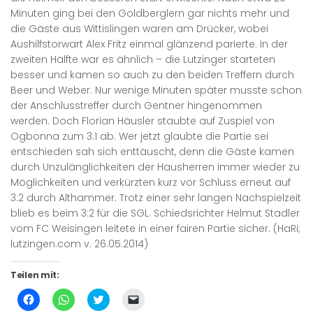
Minuten ging bei den Goldberglern gar nichts mehr und
die Gäste aus Wittislingen waren am Drücker, wobei
Aushilfstorwart Alex Fritz einmal glänzend parierte. In der
zweiten Hälfte war es ähnlich – die Lutzinger starteten
besser und kamen so auch zu den beiden Treffern durch
Beer und Weber. Nur wenige Minuten später musste schon
der Anschlusstreffer durch Gentner hingenommen
werden. Doch Florian Häusler staubte auf Zuspiel von
Ogbonna zum 3:1 ab. Wer jetzt glaubte die Partie sei
entschieden sah sich enttäuscht, denn die Gäste kamen
durch Unzulänglichkeiten der Hausherren immer wieder zu
Möglichkeiten und verkürzten kurz vor Schluss erneut auf
3:2 durch Althammer. Trotz einer sehr langen Nachspielzeit
blieb es beim 3:2 für die SGL. Schiedsrichter Helmut Stadler
vom FC Weisingen leitete in einer fairen Partie sicher. (HaRi;
lutzingen.com v. 26.05.2014)
Teilen mit:
Klick,
Klicken,
Klick,
Klicken,
um
um
um
um