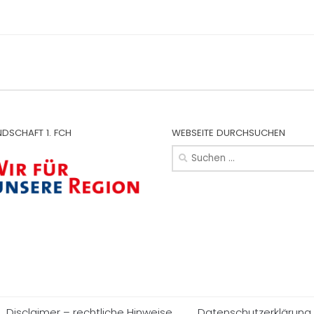
neuem
Fenster
geöffnet)
NDSCHAFT 1. FCH
WEBSEITE DURCHSUCHEN
Suchen
nach:
Disclaimer – rechtliche Hinweise
Datenschutzerklärung