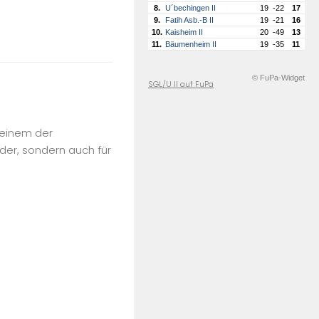
8.
U´bechingen II
19
-22
17
9.
Fatih Asb.-B II
19
-21
16
10.
Kaisheim II
20
-49
13
11.
Bäumenheim II
19
-35
11
© FuPa-Widget
SGL/U II auf FuPa
n einem der
er, sondern auch für