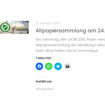
in
neuem
Fenster
geöffnet)
21. AUGUST 2019
Altpapiersammlung am 24.
Am Samstag, den 24.08.2019, findet wie
Altpapiersammlung der Abteilung Fußbal
statt. Bitte halten Sie ihr Sammelgut...
Teilen mit:
Klick,
Klicken,
Klick,
Klicken,
um
um
um
um
auf
auf
über
einem
Facebook
WhatsApp
Twitter
Freund
zu
zu
zu
einen
teilen
teilen
teilen
Link
Gefällt mir:
(Wird
(Wird
(Wird
per
in
in
in
E-
Wird geladen …
neuem
neuem
neuem
Mail
Fenster
Fenster
Fenster
zu
geöffnet)
geöffnet)
geöffnet)
senden
(Wird
in