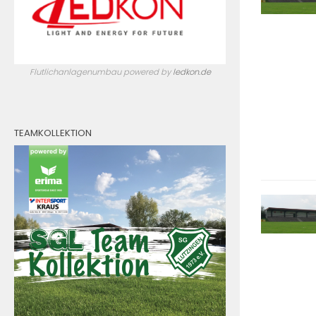
Flutlichanlagenumbau powered by
ledkon.de
TEAMKOLLEKTION