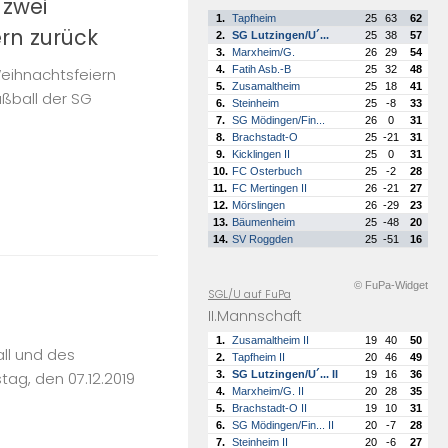
 zwei
1.
Tapfheim
25
63
62
rn zurück
2.
SG Lutzingen/U´...
25
38
57
3.
Marxheim/G.
26
29
54
4.
Fatih Asb.-B
25
32
48
Weihnachtsfeiern
5.
Zusamaltheim
25
18
41
ußball der SG
6.
Steinheim
25
-8
33
7.
SG Mödingen/Fin...
26
0
31
8.
Brachstadt-O
25
-21
31
9.
Kicklingen II
25
0
31
10.
FC Osterbuch
25
-2
28
11.
FC Mertingen II
26
-21
27
12.
Mörslingen
26
-29
23
13.
Bäumenheim
25
-48
20
14.
SV Roggden
25
-51
16
© FuPa-Widget
SGL/U auf FuPa
II.Mannschaft
1.
Zusamaltheim II
19
40
50
ll und des
2.
Tapfheim II
20
46
49
ag, den 07.12.2019
3.
SG Lutzingen/U´... II
19
16
36
4.
Marxheim/G. II
20
28
35
5.
Brachstadt-O II
19
10
31
6.
SG Mödingen/Fin... II
20
-7
28
7.
Steinheim II
20
-6
27