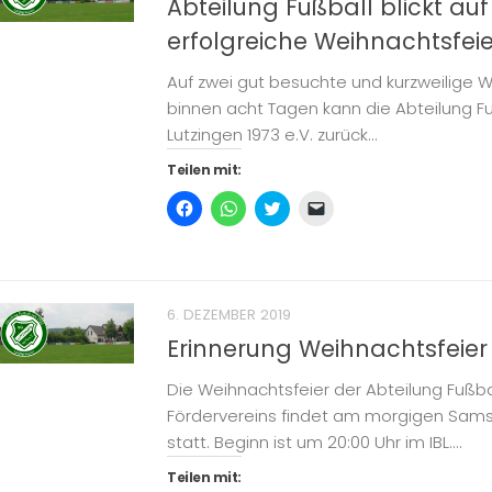
Abteilung Fußball blickt auf
erfolgreiche Weihnachtsfeie
Auf zwei gut besuchte und kurzweilige 
binnen acht Tagen kann die Abteilung F
Lutzingen 1973 e.V. zurück...
Teilen mit:
Klick,
Klicken,
Klick,
Klicken,
um
um
um
um
auf
auf
über
einem
Facebook
WhatsApp
Twitter
Freund
zu
zu
zu
einen
teilen
teilen
teilen
Link
(Wird
(Wird
(Wird
per
in
in
in
E-
6. DEZEMBER 2019
neuem
neuem
neuem
Mail
Fenster
Fenster
Fenster
zu
Erinnerung Weihnachtsfeier
geöffnet)
geöffnet)
geöffnet)
senden
(Wird
in
Die Weihnachtsfeier der Abteilung Fußba
neuem
Fenster
Fördervereins findet am morgigen Samst
geöffnet)
statt. Beginn ist um 20:00 Uhr im IBL....
Teilen mit: