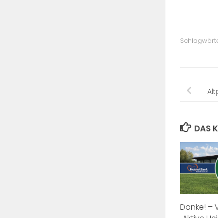
Schlagwörte
Al
DAS K
Danke! – 