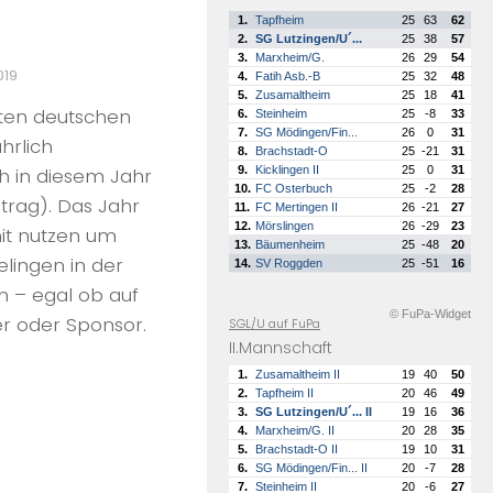
1.
Tapfheim
25
63
62
2.
SG Lutzingen/U´...
25
38
57
3.
Marxheim/G.
26
29
54
019
4.
Fatih Asb.-B
25
32
48
5.
Zusamaltheim
25
18
41
sten deutschen
6.
Steinheim
25
-8
33
7.
SG Mödingen/Fin...
26
0
31
hrlich
8.
Brachstadt-O
25
-21
31
9.
Kicklingen II
25
0
31
h in diesem Jahr
10.
FC Osterbuch
25
-2
28
trag). Das Jahr
11.
FC Mertingen II
26
-21
27
12.
Mörslingen
26
-29
23
mit nutzen um
13.
Bäumenheim
25
-48
20
lingen in der
14.
SV Roggden
25
-51
16
n – egal ob auf
© FuPa-Widget
er oder Sponsor.
SGL/U auf FuPa
II.Mannschaft
1.
Zusamaltheim II
19
40
50
2.
Tapfheim II
20
46
49
3.
SG Lutzingen/U´... II
19
16
36
4.
Marxheim/G. II
20
28
35
5.
Brachstadt-O II
19
10
31
6.
SG Mödingen/Fin... II
20
-7
28
7.
Steinheim II
20
-6
27