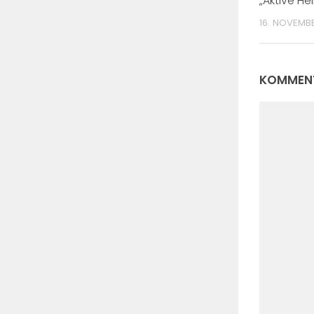
„Aktive He
16. NOVEMB
KOMMENT