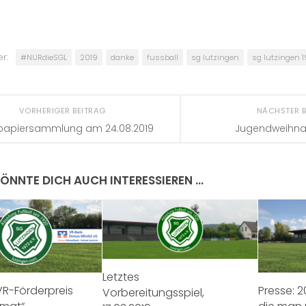
r:
#NURdieSGL
2019
danke
fussball
sg lutzingen
sg lutzingen 1
VORHERIGER BEITRAG
NÄCHSTER 
tpapiersammlung am 24.08.2019
Jugendweihnac
ÖNNTE DICH AUCH INTERESSIEREN …
Letztes
VR-Förderpreis
Presse: 
Vorbereitungsspiel,