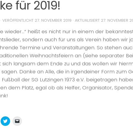
e für 2019!
· VERÖFFENTLICHT
27. NOVEMBER 2019
· AKTUALISIERT
27. NOVEMBER 2
re wieder…“ heißt es nicht nur in einem der bekannte
slieder, sondern auch für uns als Verein haben wir jä
hrende Termine und Veranstaltungen. So stehen auc
aditionellen Weihnachtsfeiern an (siehe separater Bei
gt sich langsam dem Ende zu und das wollen wir hier
sagen. Danke an Alle, die in irgendeiner Form zum Ge
 Fußball der SG Lutzingen 1973 e.V. beigetragen habe
en dem Platz, egal ob als Helfer, Organisator, Spend
ank!
icken,
Klick,
Klicken,
m
um
um
f
über
einem
k
hatsApp
Twitter
Freund