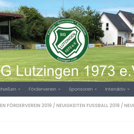
chießen
Förderverein
Sponsoren
Interaktiv
EN FÖRDERVEREIN 2019
/
NEUIGKEITEN FUSSBALL 2019
/
NEU