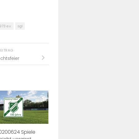
973 e.v.
sgl
BEITRAG
htsfeier
20200624 Spiele