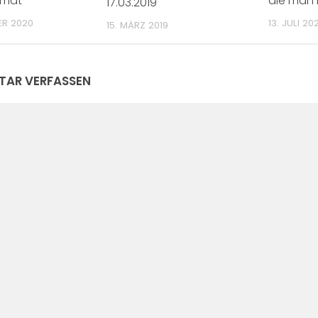
imat“
die man n
17.03.2019
ER 2020
13. JULI 20
15. MÄRZ 2019
AR VERFASSEN