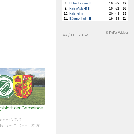
8.
U´bechingen II
19
-22
17
9.
Fatih Asb.-B II
19
-21
16
10.
Kaisheim II
20
-49
13
11.
Bäumenheim II
19
-35
11
© FuPa-Widget
SGL/U II auf FuPa
ngsblatt der Gemeinde
ember 2020
gkeiten Fußball 2020"