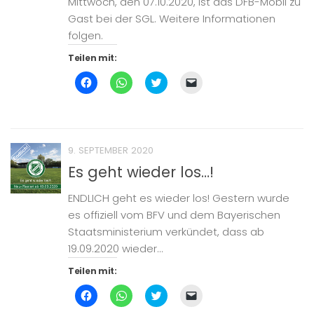
Mittwoch, den 07.10.2020, ist das DFB-Mobil zu
geöffnet)
Gast bei der SGL. Weitere Informationen
folgen.
Teilen mit:
Klick,
Klicken,
Klick,
Klicken,
um
um
um
um
auf
auf
über
einem
Facebook
WhatsApp
Twitter
Freund
zu
zu
zu
einen
teilen
teilen
teilen
Link
(Wird
(Wird
(Wird
per
in
in
in
E-
9. SEPTEMBER 2020
neuem
neuem
neuem
Mail
Fenster
Fenster
Fenster
zu
Es geht wieder los…!
geöffnet)
geöffnet)
geöffnet)
senden
(Wird
in
ENDLICH geht es wieder los! Gestern wurde
neuem
Fenster
es offiziell vom BFV und dem Bayerischen
geöffnet)
Staatsministerium verkündet, dass ab
19.09.2020 wieder...
Teilen mit:
Klick,
Klicken,
Klick,
Klicken,
um
um
um
um
auf
auf
über
einem