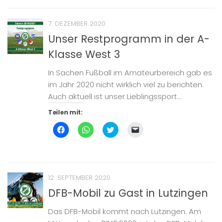
teilen
teilen
teilen
Link
(Wird
(Wird
(Wird
per
in
in
in
E-
7. DEZEMBER 2020
neuem
neuem
neuem
Mail
Fenster
Fenster
Fenster
zu
Unser Restprogramm in der A-
geöffnet)
geöffnet)
geöffnet)
senden
(Wird
Klasse West 3
in
neuem
Fenster
geöffnet)
In Sachen Fußball im Amateurbereich gab es
im Jahr 2020 nicht wirklich viel zu berichten.
Auch aktuell ist unser Lieblingssport...
Teilen mit:
Klick,
Klicken,
Klick,
Klicken,
um
um
um
um
auf
auf
über
einem
Facebook
WhatsApp
Twitter
Freund
zu
zu
zu
einen
teilen
teilen
teilen
Link
(Wird
(Wird
(Wird
per
in
in
in
E-
12. SEPTEMBER 2020
neuem
neuem
neuem
Mail
Fenster
Fenster
Fenster
zu
DFB-Mobil zu Gast in Lutzingen
geöffnet)
geöffnet)
geöffnet)
senden
(Wird
in
Das DFB-Mobil kommt nach Lutzingen. Am
neuem
Fenster