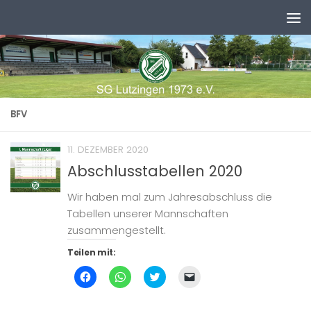
Zum Inhalt springen
BFV
11. DEZEMBER 2020
Abschlusstabellen 2020
Wir haben mal zum Jahresabschluss die
Tabellen unserer Mannschaften
zusammengestellt.
Teilen mit:
Klick,
Klicken,
Klick,
Klicken,
um
um
um
um
auf
auf
über
einem
Facebook
WhatsApp
Twitter
Freund
zu
zu
zu
einen