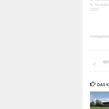
In "Neuigke
2020"
Schlagwörte
5 
DAS K