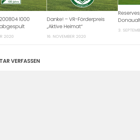
Reservesp
0200804 1000
Danke! – VR-Förderpreis
Donaual
 abgespult
„Aktive Heimat“
3. SEPTEMB
ER 2020
16. NOVEMBER 2020
AR VERFASSEN