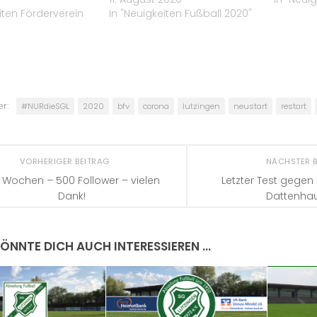
iten Förderverein
In "Neuigkeiten Fußball 2020"
r:
#NURdieSGL
2020
bfv
corona
lutzingen
neustart
restart
VORHERIGER BEITRAG
NÄCHSTER 
Wochen – 500 Follower – vielen
Letzter Test gegen
Dank!
Dattenha
ÖNNTE DICH AUCH INTERESSIEREN …