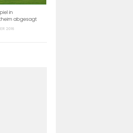
iel in
theim abgesagt
ER 2016