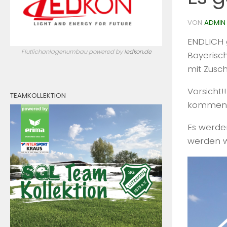
VON
ADMIN
ENDLICH 
Flutlichanlagenumbau powered by
ledkon.de
Bayerisch
mit Zusc
Vorsicht!
TEAMKOLLEKTION
kommen
Es werde
werden wi