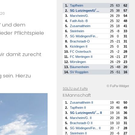
1.
Tapfheim
25
63
62
2.
SG Lutzingen/U´...
25
38
57
020
3.
Marxheim/G.
26
29
54
4.
Fatih Asb.-B
25
32
48
FV und dem
5.
Zusamaltheim
25
18
41
6.
Steinheim
25
-8
33
eder Pflichtspiele
7.
SG Mödingen/Fin...
26
0
31
8.
Brachstadt-O
25
-21
31
9.
Kicklingen II
25
0
31
10.
FC Osterbuch
25
-2
28
wir damit zurecht
11.
FC Mertingen II
26
-21
27
12.
Mörslingen
26
-29
23
13.
Bäumenheim
25
-48
20
14.
SV Roggden
25
-51
16
sein. Hierzu
© FuPa-Widget
SGL/U auf FuPa
II.Mannschaft
1.
Zusamaltheim II
19
40
50
2.
Tapfheim II
20
46
49
3.
SG Lutzingen/U´... II
19
16
36
4.
Marxheim/G. II
20
28
35
5.
Brachstadt-O II
19
10
31
6.
SG Mödingen/Fin... II
20
-7
28
7.
Steinheim II
20
-6
27