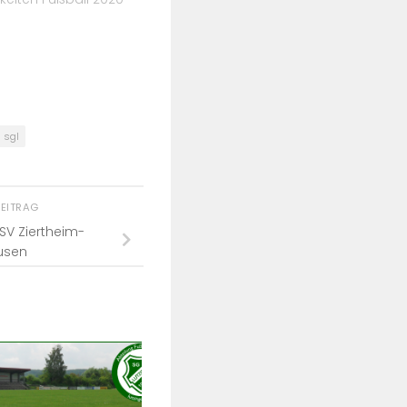
sgl
BEITRAG
 SV Ziertheim-
usen