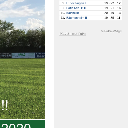
8.
U´bechingen II
19
-22
17
9.
Fatih Asb.-B II
19
-21
16
10.
Kaisheim II
20
-49
13
11.
Bäumenheim II
19
-35
11
© FuPa-Widget
SGL/U II auf FuPa