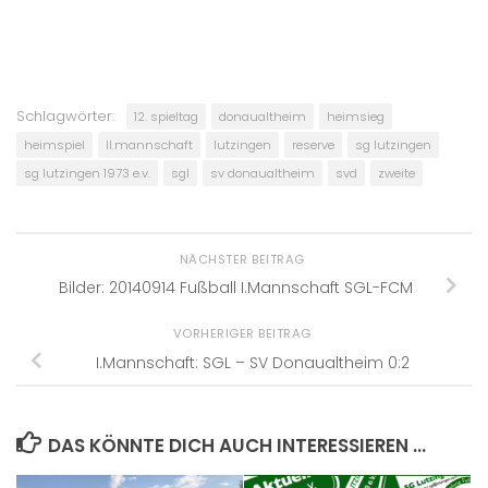
Schlagwörter:
12. spieltag
donaualtheim
heimsieg
heimspiel
II.mannschaft
lutzingen
reserve
sg lutzingen
sg lutzingen 1973 e.v.
sgl
sv donaualtheim
svd
zweite
NÄCHSTER BEITRAG
Bilder: 20140914 Fußball I.Mannschaft SGL-FCM
VORHERIGER BEITRAG
I.Mannschaft: SGL – SV Donaualtheim 0:2
DAS KÖNNTE DICH AUCH INTERESSIEREN …