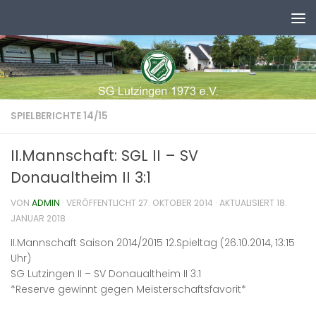
Zum Inhalt springen
SPIELBERICHTE 14/15
II.Mannschaft: SGL II – SV
Donaualtheim II 3:1
VON
ADMIN
· VERÖFFENTLICHT
27. OKTOBER 2014
· AKTUALISIERT
18.
JANUAR 2018
II.Mannschaft Saison 2014/2015 12.Spieltag (26.10.2014, 13:15
Uhr)
SG Lutzingen II – SV Donaualtheim II 3:1
*Reserve gewinnt gegen Meisterschaftsfavorit*