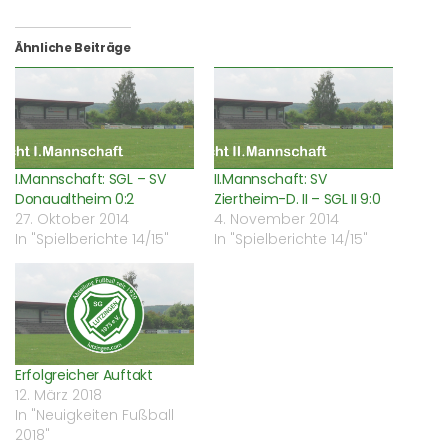
Facebook
WhatsApp
Twitter
Freund
zu
zu
zu
einen
teilen
teilen
teilen
Link
(Wird
(Wird
(Wird
per
Ähnliche Beiträge
in
in
in
E-
neuem
neuem
neuem
Mail
Fenster
Fenster
Fenster
zu
geöffnet)
geöffnet)
geöffnet)
senden
(Wird
in
neuem
Fenster
geöffnet)
I.Mannschaft: SGL – SV
II.Mannschaft: SV
Donaualtheim 0:2
Ziertheim-D. II – SGL II 9:0
27. Oktober 2014
4. November 2014
In "Spielberichte 14/15"
In "Spielberichte 14/15"
Erfolgreicher Auftakt
12. März 2018
In "Neuigkeiten Fußball
2018"