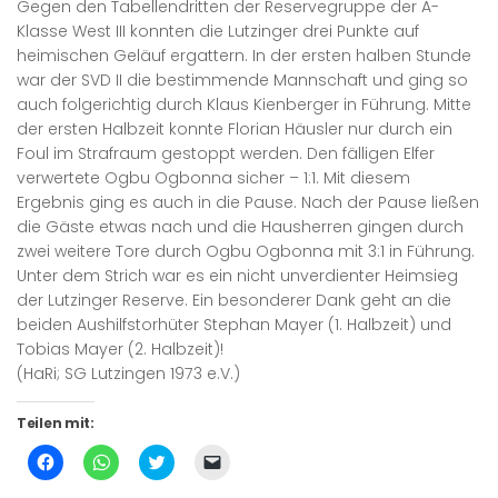
Gegen den Tabellendritten der Reservegruppe der A-
Klasse West III konnten die Lutzinger drei Punkte auf
heimischen Geläuf ergattern. In der ersten halben Stunde
war der SVD II die bestimmende Mannschaft und ging so
auch folgerichtig durch Klaus Kienberger in Führung. Mitte
der ersten Halbzeit konnte Florian Häusler nur durch ein
Foul im Strafraum gestoppt werden. Den fälligen Elfer
verwertete Ogbu Ogbonna sicher – 1:1. Mit diesem
Ergebnis ging es auch in die Pause. Nach der Pause ließen
die Gäste etwas nach und die Hausherren gingen durch
zwei weitere Tore durch Ogbu Ogbonna mit 3:1 in Führung.
Unter dem Strich war es ein nicht unverdienter Heimsieg
der Lutzinger Reserve. Ein besonderer Dank geht an die
beiden Aushilfstorhüter Stephan Mayer (1. Halbzeit) und
Tobias Mayer (2. Halbzeit)!
(HaRi; SG Lutzingen 1973 e.V.)
Teilen mit:
Klick,
Klicken,
Klick,
Klicken,
um
um
um
um
auf
auf
über
einem