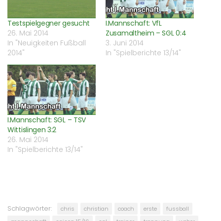
neuem
Fenster
geöffnet)
Testspielgegner gesucht
I.Mannschaft: VfL
26. Mai 2014
Zusamaltheim – SGL 0:4
In "Neuigkeiten Fußball
3. Juni 2014
2014"
In "Spielberichte 13/14"
I.Mannschaft: SGL – TSV
Wittislingen 3:2
26. Mai 2014
In "Spielberichte 13/14"
Schlagwörter:
chris
christian
coach
erste
fussball