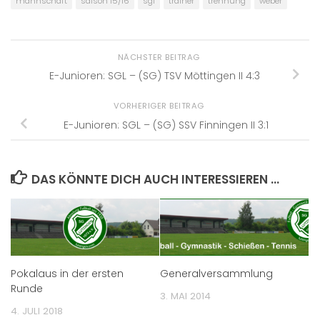
mannschaft
saison 15/16
sgl
trainer
trennung
weber
NÄCHSTER BEITRAG
E-Junioren: SGL – (SG) TSV Möttingen II 4:3
VORHERIGER BEITRAG
E-Junioren: SGL – (SG) SSV Finningen II 3:1
DAS KÖNNTE DICH AUCH INTERESSIEREN …
Pokalaus in der ersten
Generalversammlung
Runde
3. MAI 2014
4. JULI 2018