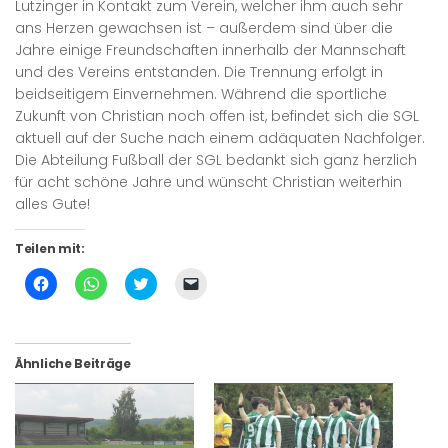
Lutzinger in Kontakt zum Verein, welcher ihm auch sehr
ans Herzen gewachsen ist – außerdem sind über die
Jahre einige Freundschaften innerhalb der Mannschaft
und des Vereins entstanden. Die Trennung erfolgt in
beidseitigem Einvernehmen. Während die sportliche
Zukunft von Christian noch offen ist, befindet sich die SGL
aktuell auf der Suche nach einem adäquaten Nachfolger.
Die Abteilung Fußball der SGL bedankt sich ganz herzlich
für acht schöne Jahre und wünscht Christian weiterhin
alles Gute!
Teilen mit:
Klick,
Klicken,
Klick,
Klicken,
um
um
um
um
auf
auf
über
einem
Facebook
WhatsApp
Twitter
Freund
zu
zu
zu
einen
teilen
teilen
teilen
Link
(Wird
(Wird
(Wird
per
Ähnliche Beiträge
in
in
in
E-
neuem
neuem
neuem
Mail
Fenster
Fenster
Fenster
zu
geöffnet)
geöffnet)
geöffnet)
senden
(Wird
in