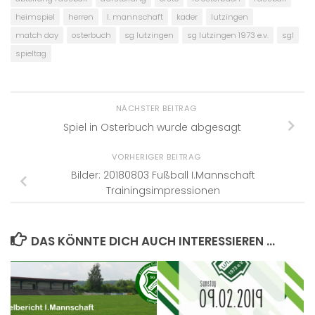
heimspiel
herren
I. mannschaft
kader
lutzingen
match day
osterbuch
sg lutzingen
sg lutzingen 1973 e.v.
sgl
spieltag
NÄCHSTER BEITRAG
Spiel in Osterbuch wurde abgesagt
VORHERIGER BEITRAG
Bilder: 20180803 Fußball I.Mannschaft
Trainingsimpressionen
DAS KÖNNTE DICH AUCH INTERESSIEREN …