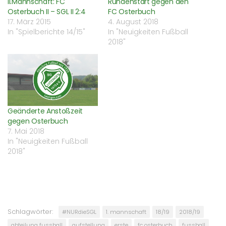
II.Mannschaft: FC
Rundenstart gegen den
Osterbuch II – SGL II 2:4
FC Osterbuch
17. März 2015
4. August 2018
In "Spielberichte 14/15"
In "Neuigkeiten Fußball
2018"
Geänderte Anstoßzeit
gegen Osterbuch
7. Mai 2018
In "Neuigkeiten Fußball
2018"
Schlagwörter:
#NURdieSGL
1. mannschaft
18/19
2018/19
abteilung fussball
aufstellung
erste
fc osterbuch
fussball