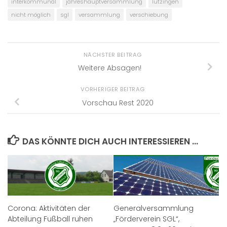
interkommunal
jahreshauptversammlung
lutzingen
nicht möglich
sgl
versammlung
verschiebung
NÄCHSTER BEITRAG
Weitere Absagen!
VORHERIGER BEITRAG
Vorschau Rest 2020
DAS KÖNNTE DICH AUCH INTERESSIEREN …
Corona: Aktivitäten der
Generalversammlung
Abteilung Fußball ruhen
„Förderverein SGL“,