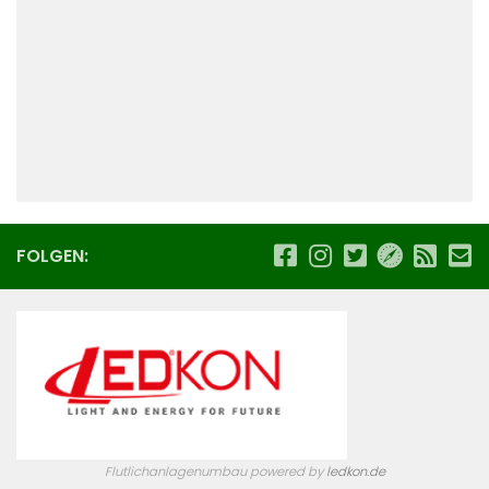
FOLGEN:
Flutlichanlagenumbau powered by
ledkon.de