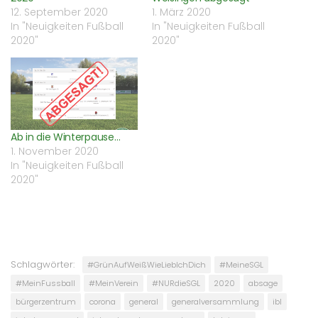
12. September 2020
1. März 2020
In "Neuigkeiten Fußball
In "Neuigkeiten Fußball
2020"
2020"
Ab in die Winterpause…
1. November 2020
In "Neuigkeiten Fußball
2020"
Schlagwörter:
#GrünAufWeißWieLiebIchDich
#MeineSGL
#MeinFussball
#MeinVerein
#NURdieSGL
2020
absage
bürgerzentrum
corona
general
generalversammlung
ibl