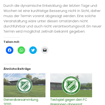
Durch die dynamische Entwicklung der letzten Tage und
Wochen ist eine kurzfristige Besserung nicht in Sicht, daher
muss der Termin vorerst abgesagt werden. Eine solche
Veranstaltung wäre unter diesen Umständen nicht
durchführbar und auch nicht verantwortungsvoll. Ein neuer
Termin wird möglichst zeitnah bekannt gegeben.
Teilen mit:
Klick,
Klicken,
Klick,
Klicken,
um
um
um
um
auf
auf
über
einem
Facebook
WhatsApp
Twitter
Freund
zu
zu
zu
einen
teilen
teilen
teilen
Link
(Wird
(Wird
(Wird
per
Ähnliche Beiträge
in
in
in
E-
neuem
neuem
neuem
Mail
Fenster
Fenster
Fenster
zu
geöffnet)
geöffnet)
geöffnet)
senden
(Wird
in
neuem
Fenster
geöffnet)
Generalversammlung
Testspiel gegen den FC
2020
Weisingen abgesagt