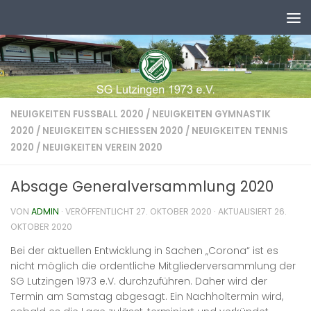
Zum Inhalt springen
NEUIGKEITEN FUSSBALL 2020
/
NEUIGKEITEN GYMNASTIK
2020
/
NEUIGKEITEN SCHIESSEN 2020
/
NEUIGKEITEN TENNIS
2020
/
NEUIGKEITEN VEREIN 2020
Absage Generalversammlung 2020
VON
ADMIN
· VERÖFFENTLICHT
27. OKTOBER 2020
· AKTUALISIERT
26.
OKTOBER 2020
Bei der aktuellen Entwicklung in Sachen „Corona“ ist es
nicht möglich die ordentliche Mitgliederversammlung der
SG Lutzingen 1973 e.V. durchzuführen. Daher wird der
Termin am Samstag abgesagt. Ein Nachholtermin wird,