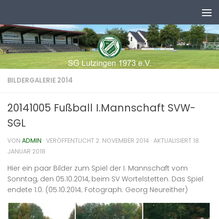
Zum Inhalt springen
BILDERGALERIE 2014
20141005 Fußball I.Mannschaft SVW-
SGL
VON
ADMIN
· VERÖFFENTLICHT
2. NOVEMBER 2014
· AKTUALISIERT
18.
JANUAR 2018
Hier ein paar Bilder zum Spiel der I. Mannschaft vom
Sonntag, den 05.10.2014, beim SV Wortelstetten. Das Spiel
endete 1:0. (05.10.2014; Fotograph: Georg Neureither)