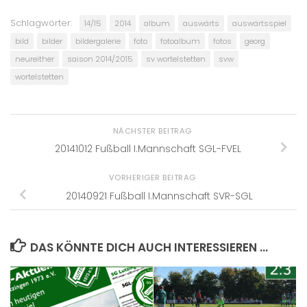
Schlagwörter:
14/15
2014
album
auswärts
auswärtsspiel
bild
bilder
bildergalerie
foto
fotoalbum
fotos
georg
neureither
saison 2014/2015
sv wortelstetten
svw
wortelstetten
NÄCHSTER BEITRAG
20141012 Fußball I.Mannschaft SGL-FVEL
VORHERIGER BEITRAG
20140921 Fußball I.Mannschaft SVR-SGL
DAS KÖNNTE DICH AUCH INTERESSIEREN …