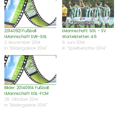
Fenster
Fenster
Fenster
zu
geöffnet)
geöffnet)
geöffnet)
senden
(Wird
in
neuem
Fenster
geöffnet)
20140921 Fußball
I.Mannschaft: SGL – SV
I.Mannschaft SVR-SGL
Wortelstetten 4:6
2. November 2014
9. Juni 2014
In "Bildergalerie 2014"
In "Spielberichte 13/14"
Bilder: 20140914 Fußball
I.Mannschaft SGL-FCM
28. Oktober 2014
In "Bildergalerie 2014"