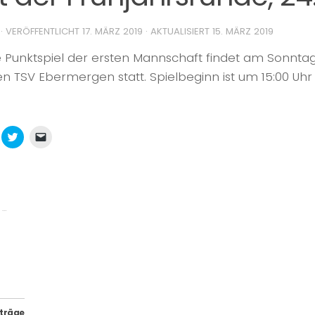
· VERÖFFENTLICHT
17. MÄRZ 2019
· AKTUALISIERT
15. MÄRZ 2019
 Punktspiel der ersten Mannschaft findet am Sonntag,
n TSV Ebermergen statt. Spielbeginn ist um 15:00 Uhr
icken,
Klick,
Klicken,
m
um
um
f
über
einem
k
hatsApp
Twitter
Freund
u
zu
einen
ilen
teilen
Link
ird
(Wird
per
in
E-
 …
euem
neuem
Mail
nster
Fenster
zu
)
öffnet)
geöffnet)
senden
(Wird
in
neuem
Fenster
geöffnet)
iträge