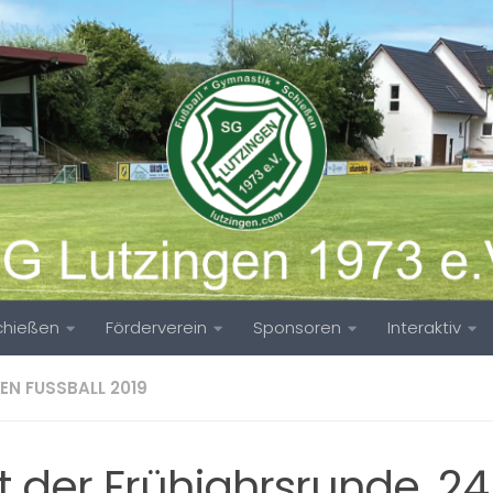
chießen
Förderverein
Sponsoren
Interaktiv
EN FUSSBALL 2019
t der Frühjahrsrunde, 24