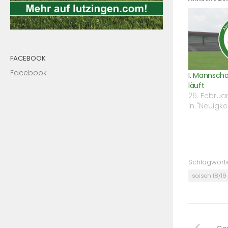
FACEBOOK
Facebook
I. Mannscha
läuft
26. Februar
In "Neuigke
Schlagwörte
saison 18/19