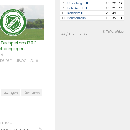
8.
U´bechingen II
19
-22
17
9.
Fatih Asb.-B II
19
-21
16
10.
Kaisheim II
20
-49
13
11.
Bäumenheim II
19
-35
11
© FuPa-Widget
SGL/U II auf FuPa
Testspiel am 12.07.
terringingen
18
gkeiten Fußball 2018"
lutzingen
rückrunde
BEITRAG