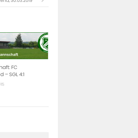
end, 30.03.2019
haft: FC
d – SGL 4:1
15