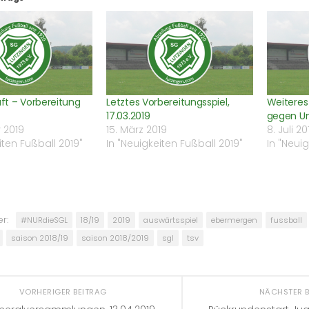
ft – Vorbereitung
Letztes Vorbereitungsspiel,
Weiteres 
17.03.2019
gegen Un
 2019
15. März 2019
8. Juli 20
iten Fußball 2019"
In "Neuigkeiten Fußball 2019"
In "Neui
r:
#NURdieSGL
18/19
2019
auswärtsspiel
ebermergen
fussball
saison 2018/19
saison 2018/2019
sgl
tsv
VORHERIGER BEITRAG
NÄCHSTER 