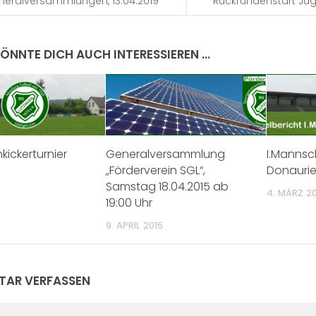
neralversammlungen, 13.04.2019
Rückrundenstart Jug
ÖNNTE DICH AUCH INTERESSIEREN …
kickerturnier
Generalversammlung
I.Mannsc
„Förderverein SGL“,
Donaurie
Samstag 18.04.2015 ab
4. MÄRZ 20
19:00 Uhr
9. APRIL 2015
AR VERFASSEN