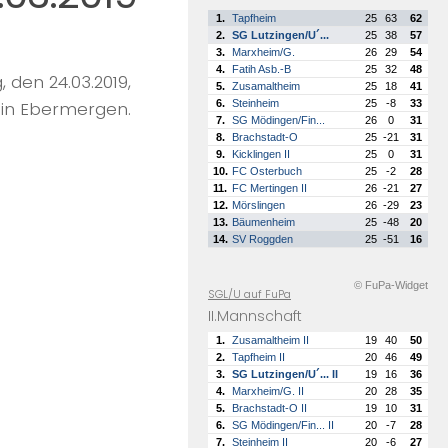
1.
Tapfheim
25
63
62
2.
SG Lutzingen/U´...
25
38
57
3.
Marxheim/G.
26
29
54
4.
Fatih Asb.-B
25
32
48
 den 24.03.2019,
5.
Zusamaltheim
25
18
41
6.
Steinheim
25
-8
33
 in Ebermergen.
7.
SG Mödingen/Fin...
26
0
31
8.
Brachstadt-O
25
-21
31
9.
Kicklingen II
25
0
31
10.
FC Osterbuch
25
-2
28
11.
FC Mertingen II
26
-21
27
12.
Mörslingen
26
-29
23
13.
Bäumenheim
25
-48
20
14.
SV Roggden
25
-51
16
© FuPa-Widget
SGL/U auf FuPa
II.Mannschaft
1.
Zusamaltheim II
19
40
50
2.
Tapfheim II
20
46
49
3.
SG Lutzingen/U´... II
19
16
36
4.
Marxheim/G. II
20
28
35
5.
Brachstadt-O II
19
10
31
6.
SG Mödingen/Fin... II
20
-7
28
7.
Steinheim II
20
-6
27