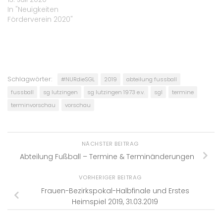
In "Neuigkeiten
Förderverein 2020"
Schlagwörter:
#NURdieSGL
2019
abteilung fussball
fussball
sg lutzingen
sg lutzingen 1973 e.v.
sgl
termine
terminvorschau
vorschau
NÄCHSTER BEITRAG
Abteilung Fußball – Termine & Terminänderungen
VORHERIGER BEITRAG
Frauen-Bezirkspokal-Halbfinale und Erstes
Heimspiel 2019, 31.03.2019