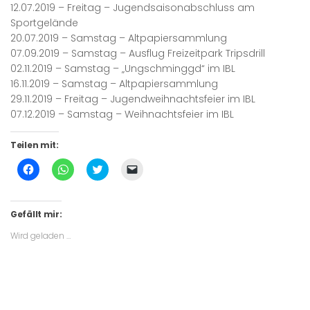
12.07.2019 – Freitag – Jugendsaisonabschluss am
Sportgelände
20.07.2019 – Samstag – Altpapiersammlung
07.09.2019 – Samstag – Ausflug Freizeitpark Tripsdrill
02.11.2019 – Samstag – „Ungschminggd“ im IBL
16.11.2019 – Samstag – Altpapiersammlung
29.11.2019 – Freitag – Jugendweihnachtsfeier im IBL
07.12.2019 – Samstag – Weihnachtsfeier im IBL
Teilen mit:
Klick,
Klicken,
Klick,
Klicken,
um
um
um
um
auf
auf
über
einem
Facebook
WhatsApp
Twitter
Freund
zu
zu
zu
einen
teilen
teilen
teilen
Link
Gefällt mir:
(Wird
(Wird
(Wird
per
in
in
in
E-
Wird geladen …
neuem
neuem
neuem
Mail
Fenster
Fenster
Fenster
zu
geöffnet)
geöffnet)
geöffnet)
senden
(Wird
in
neuem
Fenster
geöffnet)